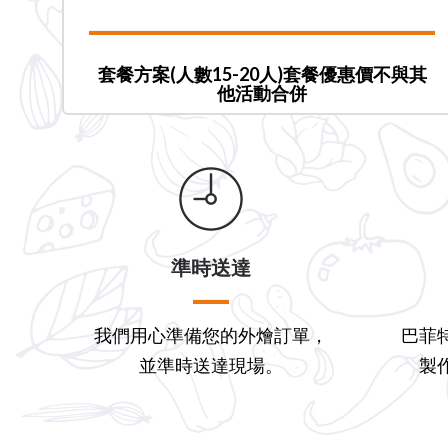
套餐方案(人數15-20人)套餐優惠價不與其
他活動合併
準時送達
我們用心準備您的外燴訂單，
巴菲
並準時送達現場。
製