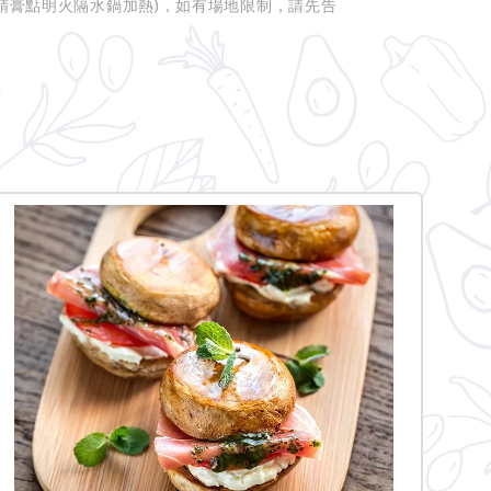
酒精膏點明火隔水鍋加熱)
，如有場地限制，請先告