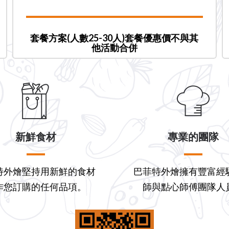
套餐方案(人數25-30人)套餐優惠價不與其
他活動合併
新鮮食材
專業的團隊
特外燴堅持用新鮮的食材
巴菲特外燴擁有豐富經
作您訂購的任何品項。
師與點心師傅團隊人