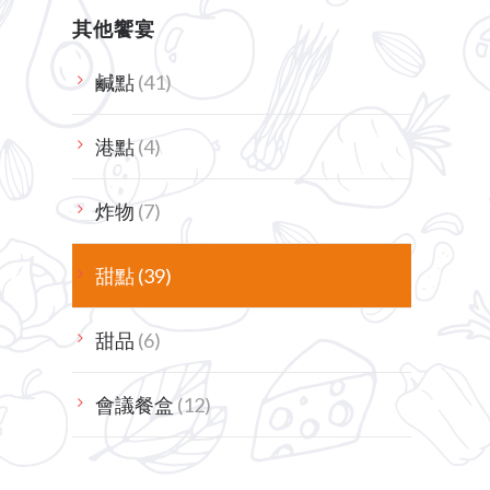
其他饗宴
鹹點
(41)
港點
(4)
炸物
(7)
甜點
(39)
甜品
(6)
會議餐盒
(12)