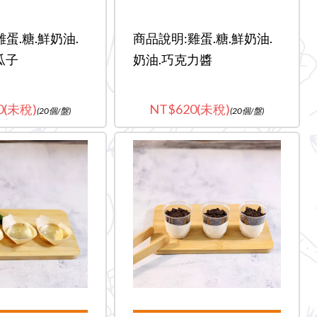
蛋.糖.鮮奶油.
商品說明:雞蛋.糖.鮮奶油.
瓜子
奶油.巧克力醬
0(未稅)
620(未稅)
(20個/盤)
(20個/盤)