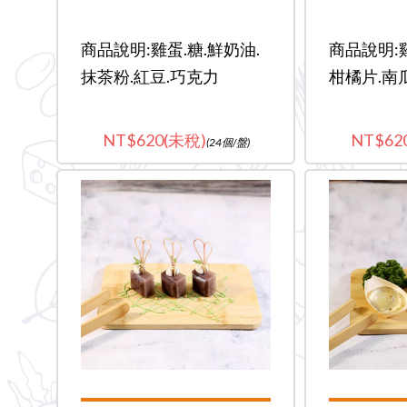
商品說明:雞蛋.糖.鮮奶油.
商品說明:雞
抹茶粉.紅豆.巧克力
柑橘片.南
620(未稅)
62
(24個/盤)