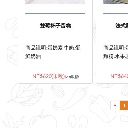
雙莓杯子蛋糕
法式
商品說明:蛋奶素 牛奶.蛋.
商品說明:蛋
鮮奶油
麵粉.水果
620(未稅)
64
(20個/盤)
1