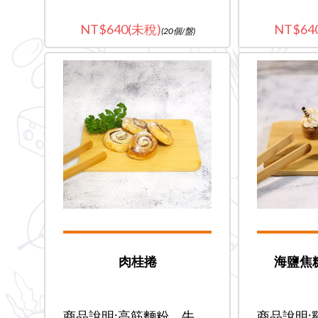
640(未稅)
64
(20個/盤)
肉桂捲
海鹽焦
商品說明:高筋麵粉、牛
商品說明: