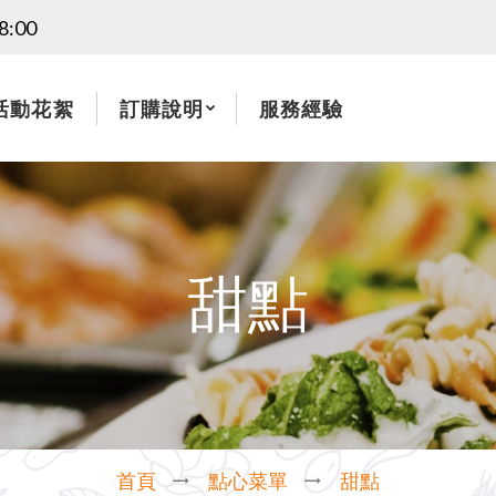
:00
活動花絮
訂購說明
服務經驗
甜點
首頁
點心菜單
甜點