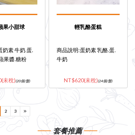
蘋果小甜球
輕乳酪蛋糕
奶素 牛奶.蛋.
商品說明:蛋奶素 乳酪.蛋.
.蘋果醬.糖粉
牛奶
0(未稅)
620(未稅)
(20個/盤)
(24個/盤)
2
3
套餐推薦