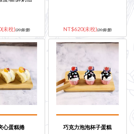
0(未稅)
620(未稅)
(20個/盤)
(20個/盤)
夾心蛋糕捲
巧克力泡泡杯子蛋糕