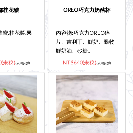
都桂花釀
OREO巧克力奶酪杯
蜂蜜.桂花醬.果
內容物:巧克力OREO碎
片、吉利丁、鮮奶、動物
鮮奶油、砂糖。
0(未稅)
640(未稅)
(20個/盤)
(20個/盤)