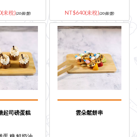
0(未稅)
640(未稅)
(20個/盤)
(20個/盤)
糖起司磅蛋糕
雲朵鬆餅串
雞蛋.糖.鮮奶油