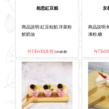
相思紅豆糕
京
商品說明:紅豆粒餡 洋菜粉
商品說明:
鮮奶油
凍粉.糖
600(未稅)
60
(20個/盤)