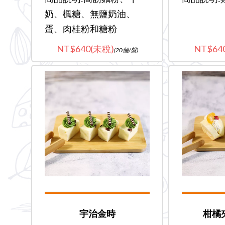
奶、楓糖、無鹽奶油、
蛋、肉桂粉和糖粉
640(未稅)
64
(20個/盤)
宇治金時
柑橘