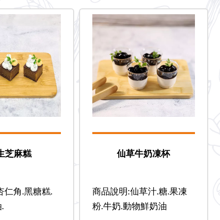
生芝麻糕
仙草牛奶凍杯
杏仁角.黑糖糕.
商品說明:仙草汁.糖.果凍
.
粉.牛奶.動物鮮奶油