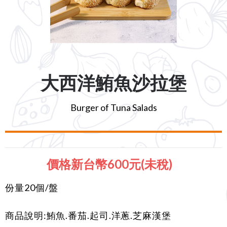
大西洋鮪魚沙拉堡
Burger of Tuna Salads
價格新台幣600元(未稅)
份量20個/盤
商品說明:鮪魚.番茄.起司.洋蔥.芝麻漢堡