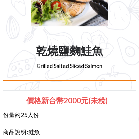
乾燒鹽麴鮭魚
Grilled Salted Sliced Salmon
價格新台幣2000元(未稅)
份量約25人份
商品說明:鮭魚