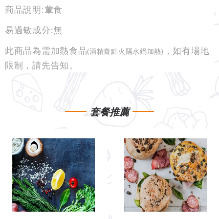
商品說明:葷食
易過敏成分:無
此商品為需加熱食品
，如有場地
(酒精膏點火隔水鍋加熱)
限制，請先告知。
套餐推薦